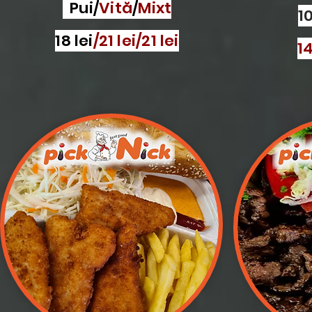
Pui/
Vită
/
Mixt
10
18 lei
/21 lei/21 lei
14