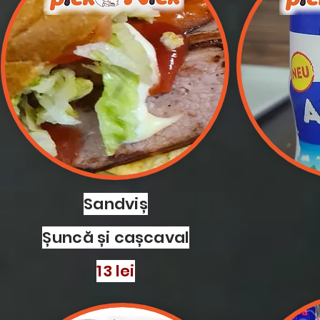
Sandviș
Șuncă și cașcaval
13 lei