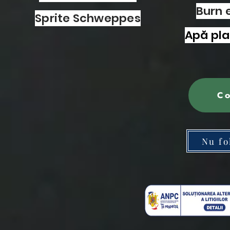
Burn 
Sprite Schweppes
Apă pla
Co
Nu fo