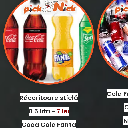
Cola F
Răcoritoare sticlă
0.5 litri -
7 lei
N
Coca Cola Fanta