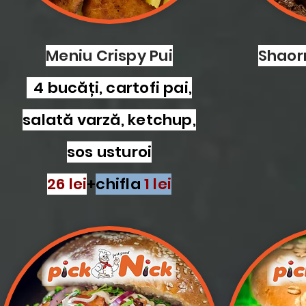
Meniu Crispy Pui
Shaor
4 bucăți, cartofi pai,
salată varză, ketchup,
sos usturoi
26 lei
+
chifla
1 lei