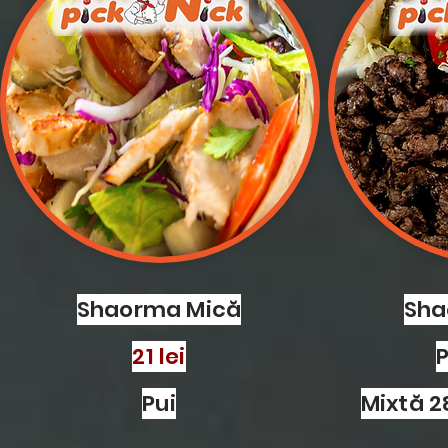
Shaorma Mică
Sha
21 lei
Pui
Mixtă 2